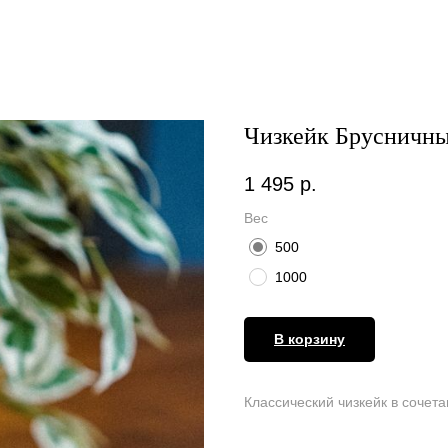
Чизкейк Брусничн
1 495
р.
Вес
500
1000
В корзину
Классический чизкейк в сочет